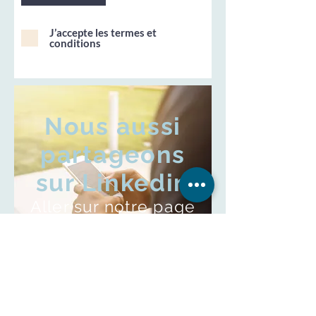
J’accepte les termes et
conditions
Nous aussi
partageons
sur Linkedin
Aller sur notre page
Tell people what you do and
give them a reason to click.